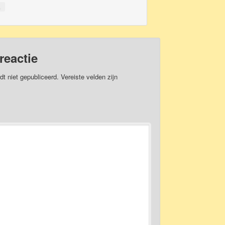
↓
reactie
dt niet gepubliceerd.
Vereiste velden zijn