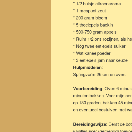
* 1/2 buisje citroenaroma
* 1 mespunt zout
* 200 gram bloem
* 5 theelepels backin
* 500-750 gram appels
* Ruim 1/2 ons rozijnen, als 
* Nóg twee eetlepels suiker
* Wat kaneelpoeder
* 3 eetlepels jam naar keuze
Hulpmiddelen
:
Springvorm 26 cm en oven.
Voorbereiding
: Oven 6 minute
minuten bakken. Voor mijn co
op 180 graden, bakken 45 minu
en eventueel bestuiven met wa
Bereidingswijze
: Eerst de bo
vanillesuiker (gemengd) toevo