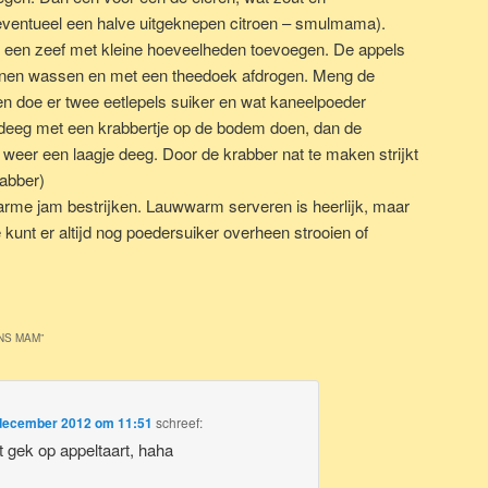
 eventueel een halve uitgeknepen citroen – smulmama).
 een zeef met kleine hoeveelheden toevoegen. De appels
zijnen wassen en met een theedoek afdrogen. Meng de
en doe er twee eetlepels suiker en wat kaneelpoeder
deeg met een krabbertje op de bodem doen, dan de
 weer een laagje deeg. Door de krabber nat te maken strijkt
rabber)
warme jam bestrijken. Lauwwarm serveren is heerlijk, maar
kunt er altijd nog poedersuiker overheen strooien of
NS MAM
”
december 2012 om 11:51
schreef:
t gek op appeltaart, haha