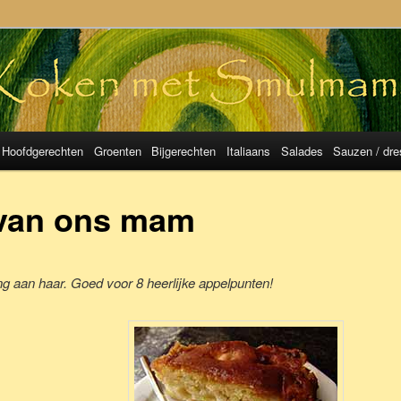
mulMama
Hoofdgerechten
Groenten
Bijgerechten
Italiaans
Salades
Sauzen / dre
 van ons mam
ing aan haar. Goed voor 8 heerlijke appelpunten!