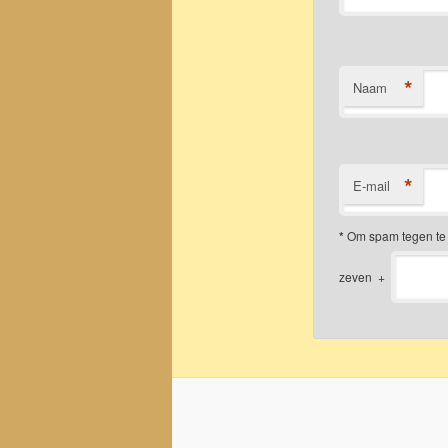
*
Naam
*
E-mail
*
Om spam tegen te 
zeven
+