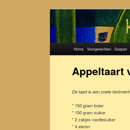
Koken met S
Hoofdmenu
Home
Voorgerechten
Soepen
Spring
Spring
naar
naar
Appeltaart
de
de
De taart is een zoete herinner
primaire
secundaire
* 150 gram boter
inhoud
inhoud
* 150 gram suiker
* 2 zakjes vanillesuiker
* 4 eieren