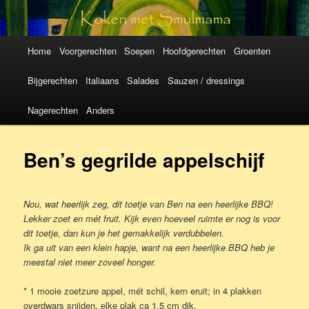
Koken met
SmulMama
Hoofdmenu
Spring
Spring
Home
Voorgerechten
Soepen
Hoofdgerechten
Groenten
naar
naar
Bijgerechten
Italiaans
Salades
Sauzen / dressings
de
de
Nagerechten
Anders
primaire
secundaire
Ben’s gegrilde appelschijf
inhoud
inhoud
Nou, wat heerlijk zeg, dit toetje van Ben na een heerlijke BBQ!
Lekker zoet en mét fruit. Kijk even hoeveel ruimte er nog is voor
dit toetje, dan kun je het gemakkelijk verdubbelen.
Ik ga uit van een klein hapje, want na een heerlijke BBQ heb je
meestal niet meer zoveel honger.
* 1 mooie zoetzure appel, mét schil, kern eruit; in 4 plakken
overdwars snijden, elke plak ca 1,5 cm dik.