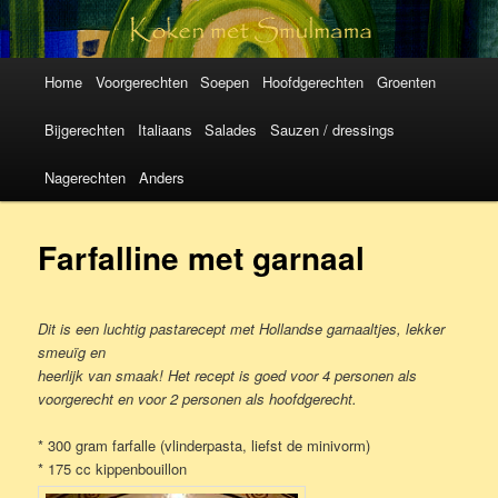
Koken met
SmulMama
Hoofdmenu
Spring
Spring
Home
Voorgerechten
Soepen
Hoofdgerechten
Groenten
naar
naar
Bijgerechten
Italiaans
Salades
Sauzen / dressings
de
de
Nagerechten
Anders
primaire
secundaire
Farfalline met garnaal
inhoud
inhoud
Dit is een luchtig pastarecept met Hollandse garnaaltjes, lekker
smeuïg en
heerlijk van smaak! Het recept is goed voor 4 personen als
voorgerecht en voor 2 personen als hoofdgerecht.
* 300 gram farfalle (vlinderpasta, liefst de minivorm)
* 175 cc kippenbouillon