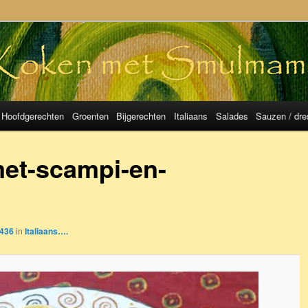
mulMama
Hoofdgerechten
Groenten
Bijgerechten
Italiaans
Salades
Sauzen / dre
met-scampi-en-
 436
in
Italiaans….