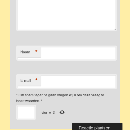
*
Naam
*
E-mail
*
Om spam tegen te gaan vragen wij u om deze vraag te
beantwoorden.
*
−
vier
=
3