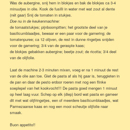
Was de aubergine, snij hem in blokjes en bak de blokjes ca 3-4
minuutjes in olie. Kook de fusilli in water met wat zout al dente
(nét gaar) Snij de tomaten in stukjes.
Doe nu in de keukenmachine:
de tomaatstukjes; pijnboompitten; het grootste deel van je
basilicumblaadjes, bewaar er een paar voor de garnering; de
tomatenpuree; ca 12 olijven, de rest in dunne ringetjes snijden
voor de garnering; 3/4 van de geraspte kaas;
de blokjes gebakken aubergine; beetje zout; de ricotta; 3/4 deel
van de olijfolie.
Laat de machine 2-3 minuten mixen, voeg er na 1 minuut de rest
van de olie aan toe. Giet de pasta af als hij gaar is, teruggieten in
de pan en daar de pesto erdoor roeren met nog een flinke
soeplepel van het kookvocht!!! De pasta goed mengen 1 minuut
op heel laag vuur. Schep op elk (diep) bord wat pasta en garneer
dit met wat olijfringetjes, een of meerdere basilicumblaadjes, wat
Parmezaanse kaas en nog een mooi scheutje olijfolie naar
smaak.
Buon appetito!!