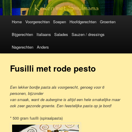
Koken met
SmulMama
Hoofdmenu
Spring
Spring
Home
Voorgerechten
Soepen
Hoofdgerechten
Groenten
naar
naar
Bijgerechten
Italiaans
Salades
Sauzen / dressings
de
de
Nagerechten
Anders
primaire
secundaire
Fusilli met rode pesto
inhoud
inhoud
Een lekker bordje pasta als voorgerecht, genoeg voor 6
personen, bijzonder
van smaak, want de aubergine is altijd een hele smakelijke maar
ook zeer gezonde groente. Een feestelijke pasta op je bord!
* 500 gram fusilli (spiraalpasta)