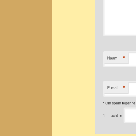
*
Naam
*
E-mail
*
Om spam tegen te 
1
+
acht
=