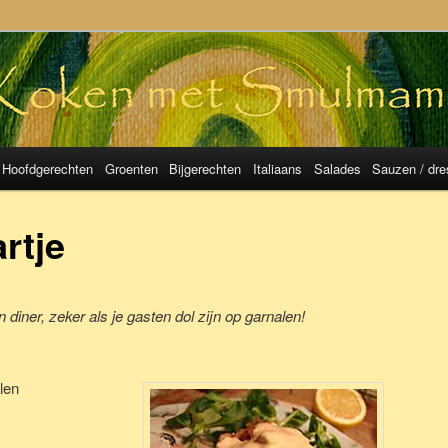
mulMama
Hoofdgerechten
Groenten
Bijgerechten
Italiaans
Salades
Sauzen / dre
rtje
 diner, zeker als je gasten dol zijn op garnalen!
len