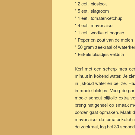
* 2 eetl. bieslook
* 5 eetl. slagroom
* 1 eetl. tomatenketchup
* 4 eetl. mayonaise
* 1 eetl. wodka of cognac
* Peper en zout van de molen
* 50 gram zeekraal of waterke
* Enkele blaadjes veldsla
Kerf met een scherp mes een
minuut in kokend water. Je ziet
in ijskoud water en pel ze. Ha
in mooie blokjes. Voeg de gar
mooie scheut olijfolie extra 
breng het geheel op smaak met
borden gaat opmaken. Maak de
mayonaise, de tomatenketchup
de zeekraal, leg het 30 second