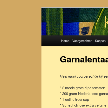
Koken met S
Hoofdmenu
Home
Voorgerechten
Soepen
Spring
Spring
naar
naar
Garnalentaa
de
de
Heel mooi voorgerechtje bij een
primaire
secundaire
* 2 mooie grote rijpe tomaten
inhoud
inhoud
* 200 gram Nederlandse garna
* 1 eetl. citroensap
* Scheut olijfolie extra vergine