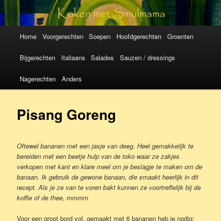
Koken met
SmulMama
Hoofdmenu
Spring
Spring
Home
Voorgerechten
Soepen
Hoofdgerechten
Groenten
naar
naar
Bijgerechten
Italiaans
Salades
Sauzen / dressings
de
de
Nagerechten
Anders
primaire
secundaire
Pisang Goreng
inhoud
inhoud
Oftewel bananen met een jasje van deeg. Heel gemakkelijk te
bereiden met een beetje hulp van de toko waar ze zakjes
verkopen met kant en klare meel om je beslagje te maken om de
banaan.
Ik gebruik de gewone banaan, die smaakt heerlijk in dit
recept.
Als je ze van te voren bakt kunnen ze voortreffelijk bij de
koffie of de thee, mmmm
Voor een groot bord vol, gemaakt met 6 bananen heb je nodig: