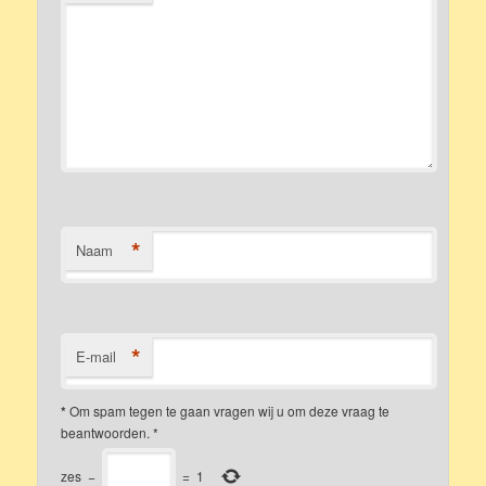
*
Naam
*
E-mail
*
Om spam tegen te gaan vragen wij u om deze vraag te
beantwoorden.
*
zes
−
=
1