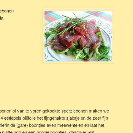
iebonen
la
ebonen of van te voren gekookte sperziebonen maken we
4 eetlepels olijfolie het fijngehakte sjalotje en de zeer fijn
ierin de (gare) boontjes even meewentelen en laat het
e platte borden een hoopje boontjes, daarover wat