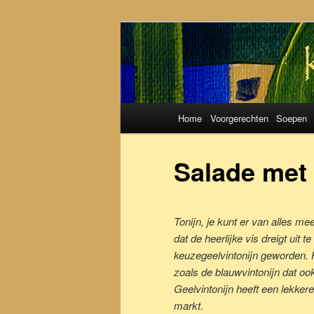
Koken met S
Hoofdmenu
Home
Voorgerechten
Soepen
Spring
Spring
naar
naar
Salade met 
de
de
Tonijn, je kunt er van alles mee
primaire
secundaire
dat de heerlijke vis dreigt uit t
keuzegeelvintonijn geworden. H
inhoud
inhoud
zoals de blauwvintonijn dat ook
Geelvintonijn heeft een lekker
markt.