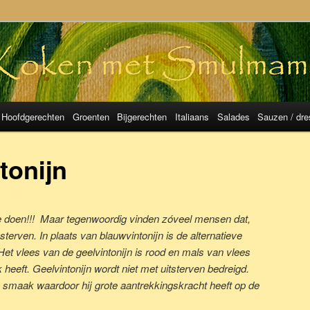
mulMama
Hoofdgerechten
Groenten
Bijgerechten
Italiaans
Salades
Sauzen / dre
tonijn
 doen!!!
Maar tegenwoordig vinden zóveel mensen dat,
e sterven. In plaats van blauwvintonijn is de alternatieve
et vlees van de geelvintonijn is rood en mals van vlees
 heeft. Geelvintonijn wordt niet met uitsterven bedreigd.
e smaak waardoor hij grote aantrekkingskracht heeft op de