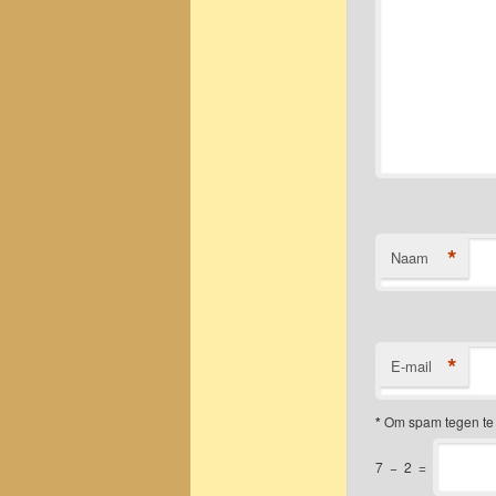
*
Naam
*
E-mail
*
Om spam tegen te 
7
−
2
=