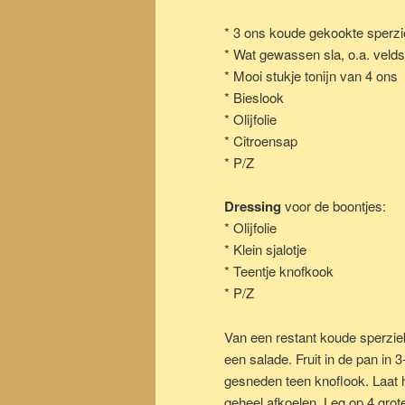
* 3 ons koude gekookte sperz
* Wat gewassen sla, o.a. velds
* Mooi stukje tonijn van 4 ons
* Bieslook
* Olijfolie
* Citroensap
* P/Z
Dressing
voor de boontjes:
* Olijfolie
* Klein sjalotje
* Teentje knofkook
* P/Z
Van een restant koude sperzi
een salade. Fruit in de pan in 3-
gesneden teen knoflook. Laat h
geheel afkoelen. Leg op 4 grot