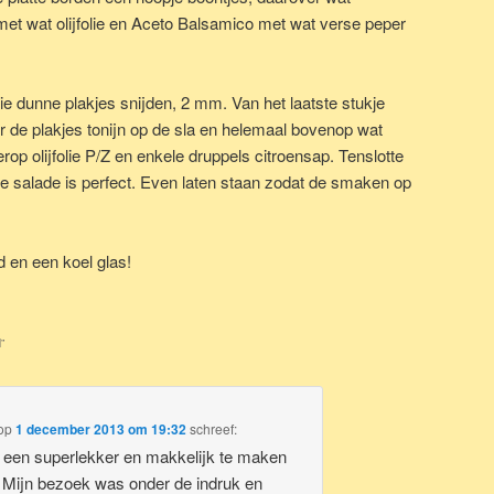
et wat olijfolie en Aceto Balsamico met wat verse peper
e dunne plakjes snijden, 2 mm. Van het laatste stukje
r de plakjes tonijn op de sla en helemaal bovenop wat
ierop olijfolie P/Z en enkele druppels citroensap. Tenslotte
 je salade is perfect. Even laten staan zodat de smaken op
 en een koel glas!
N
”
op
1 december 2013 om 19:32
schreef:
is een superlekker en makkelijk te maken
 Mijn bezoek was onder de indruk en