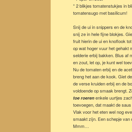
* 2 blikjes tomatenstukjes in bl
tomatensugo met basilicum!
Snij de ui in snippers en de kn
snij ze in hele fijne blokjes. G
fruit hierin de ui en knoflook t
op wat hoger vuur het gehakt m
selderie erbij bakken. Blus af 
en zout, let op, je kunt wel toe
Nu de tomaten erbij en de acet
breng het aan de kook. Giet d
de verse kruiden erbij en de bo
voldoende op smaak brengt. Ze
toe roeren
enkele uurtjes zach
toevoegen, dat maakt de saus 
Vlak voor het eten wel nog ev
smaakt zijn. Een schepje van d
Mmm…