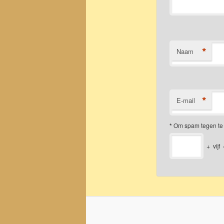
*
Naam
*
E-mail
*
Om spam tegen te 
+
vijf