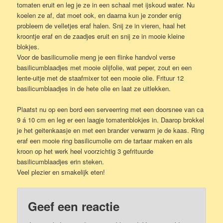
tomaten eruit en leg je ze in een schaal met ijskoud water. Nu
koelen ze af, dat moet ook, en daarna kun je zonder enig
probleem de velletjes eraf halen. Snij ze in vieren, haal het
kroontje eraf en de zaadjes eruit en snij ze in mooie kleine
blokjes.
Voor de basilicumolie meng je een flinke handvol verse
basilicumblaadjes met mooie olijfolie, wat peper, zout en een
lente-uitje met de staafmixer tot een mooie olie. Frituur 12
basilicumblaadjes in de hete olie en laat ze uitlekken.
Plaatst nu op een bord een serveerring met een doorsnee van ca
9 á 10 cm en leg er een laagje tomatenblokjes in. Daarop brokkel
je het geitenkaasje en met een brander verwarm je de kaas. Ring
eraf een mooie ring basilicumolie om de tartaar maken en als
kroon op het werk heel voorzichtig 3 gefrituurde
basilicumblaadjes erin steken.
Veel plezier en smakelijk eten!
Geef een reactie