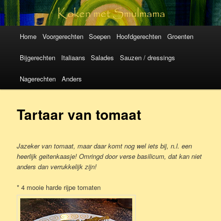
Koken met
SmulMama
Hoofdmenu
Spring
Spring
Home
Voorgerechten
Soepen
Hoofdgerechten
Groenten
naar
naar
Bijgerechten
Italiaans
Salades
Sauzen / dressings
de
de
Nagerechten
Anders
primaire
secundaire
Tartaar van tomaat
inhoud
inhoud
Jazeker van tomaat, maar daar komt nog wel iets bij, n.l. een
heerlijk geitenkaasje! Omringd door verse basilicum, dat kan niet
anders dan verrukkelijk zijn!
* 4 mooie harde rijpe tomaten