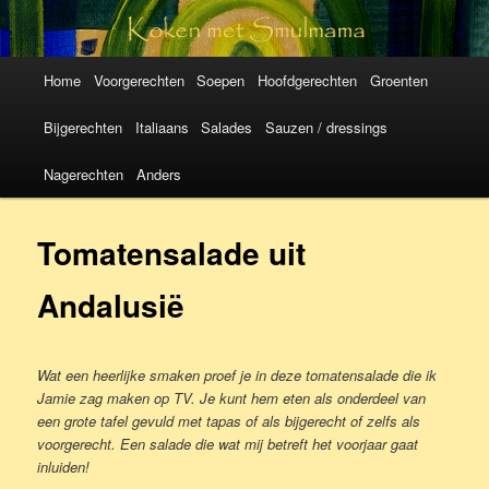
Koken met
SmulMama
Hoofdmenu
Spring
Spring
Home
Voorgerechten
Soepen
Hoofdgerechten
Groenten
naar
naar
Bijgerechten
Italiaans
Salades
Sauzen / dressings
de
de
Nagerechten
Anders
primaire
secundaire
Tomatensalade uit
inhoud
inhoud
Andalusië
Wat een heerlijke smaken proef je in deze tomatensalade die ik
Jamie zag maken op TV. Je kunt hem eten als onderdeel van
een grote tafel gevuld met tapas of als bijgerecht of zelfs als
voorgerecht. Een salade die wat mij betreft het voorjaar gaat
inluiden!