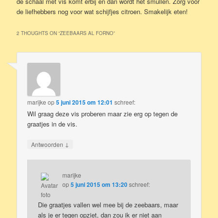
de schaal met vis komt erbij en dan wordt het smullen. Zorg voor
de liefhebbers nog voor wat schijfjes citroen. Smakelijk eten!
2 THOUGHTS ON “
ZEEBAARS AL FORNO
”
marijke
op
5 juni 2015 om 12:01
schreef:
Wil graag deze vis proberen maar zie erg op tegen de
graatjes in de vis.
↓
Antwoorden
marijke
op
5 juni 2015 om 13:20
schreef:
Die graatjes vallen wel mee bij de zeebaars, maar
als je er tegen opziet, dan zou ik er niet aan