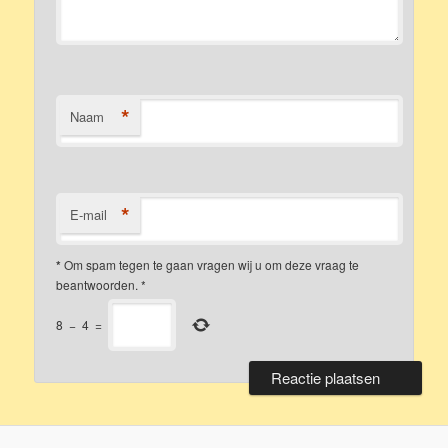
*
Naam
*
E-mail
*
Om spam tegen te gaan vragen wij u om deze vraag te
beantwoorden.
*
8
−
4
=