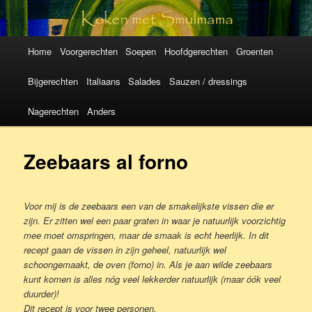
Koken met
SmulMama
Hoofdmenu
Spring
Spring
Home
Voorgerechten
Soepen
Hoofdgerechten
Groenten
naar
naar
Bijgerechten
Italiaans
Salades
Sauzen / dressings
de
de
Nagerechten
Anders
primaire
secundaire
Zeebaars al forno
inhoud
inhoud
Voor mij is de zeebaars een van de smakelijkste vissen die er
zijn. Er zitten wel een paar graten in waar je natuurlijk voorzichtig
mee moet omspringen, maar de smaak is echt heerlijk. In dit
recept gaan de vissen in zijn geheel, natuurlijk wel
schoongemaakt, de oven (forno) in. Als je aan wilde zeebaars
kunt komen is alles nóg veel lekkerder natuurlijk (maar óók veel
duurder)!
Dit recept is voor twee personen.