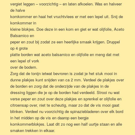
vergiet leggen – voorzichtig – en laten afkoelen. Was en halveer
de halve
komkommer en haal het vruchtvlees er met een lepel uit. Snij de
komkommer in
kleine blokjes. Doe deze in een kom en giet er wat olijfolie, Aceto
Balsamico en
peper en zout bij zodat ze een heerlijke smaak krijgen. Druppel
op 4 grote
platte borden wat aceto balsamico en olijfolie en meng dat met
een lepel of vork
over de bodem.
Zorg dat de tonijn ietwat bevroren is zodat je het stuk mooi in
dunne plakjes kunt snijden van ca 2 mm. Verdeel de plakjes over
de borden en zorg dat de onderzijde van de plakjes in de
dressing liggen die je op de borden had verdeeld. Strooi nu wat
verse peper en zout over deze plakjes en sprenkel er olijfolie en
citroensap over, niet te scheutig, maar zo dat de vis mooi gaat
blinken. Verdeel nu voorzichtig de spinaziebladeren over elk bord
in het midden op de vis en daarop een bergje
komkommerblokjes. Laat dit zo nog een half uurtje staan en alle
smaken trekken in elkaar.