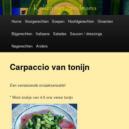
Koken met
SmulMama
Hoofdmenu
Spring
Spring
Home
Voorgerechten
Soepen
Hoofdgerechten
Groenten
naar
naar
Bijgerechten
Italiaans
Salades
Sauzen / dressings
de
de
Nagerechten
Anders
primaire
secundaire
Carpaccio van tonijn
inhoud
inhoud
Een verrassende smaaksensatie!
* Mooi stukje van 4-5 ons verse tonijn