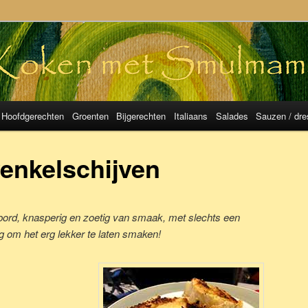
mulMama
Hoofdgerechten
Groenten
Bijgerechten
Italiaans
Salades
Sauzen / dre
enkelschijven
 bord, knasperig en zoetig van smaak, met slechts een
g om het erg lekker te laten smaken!