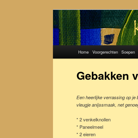
Koken met S
Hoofdmenu
Home
Voorgerechten
Soepen
Spring
Spring
naar
naar
Gebakken v
de
de
Een heerlijke verrassing op je
primaire
secundaire
vleugje anijssmaak, net genoe
inhoud
inhoud
* 2 venkelknollen
* Paneelmeel
* 2 eieren