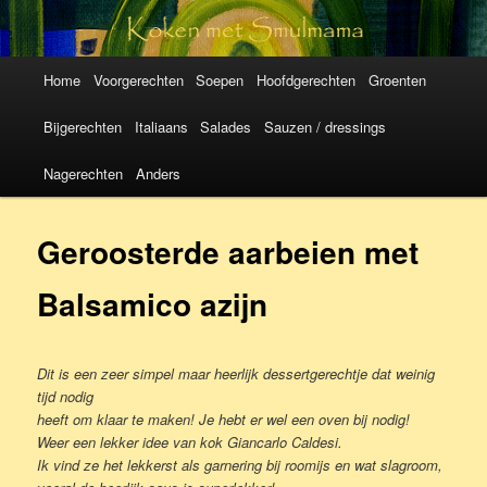
Koken met
SmulMama
Hoofdmenu
Spring
Spring
Home
Voorgerechten
Soepen
Hoofdgerechten
Groenten
naar
naar
Bijgerechten
Italiaans
Salades
Sauzen / dressings
de
de
Nagerechten
Anders
primaire
secundaire
Geroosterde aarbeien met
inhoud
inhoud
Balsamico azijn
Dit is een zeer simpel maar heerlijk dessertgerechtje dat weinig
tijd nodig
heeft om klaar te maken! Je hebt er wel een oven bij nodig!
Weer een lekker idee van kok Giancarlo Caldesi.
Ik vind ze het lekkerst als garnering bij roomijs en wat slagroom,