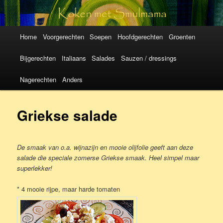
Koken met
SmulMama
Hoofdmenu
Spring
Spring
Home
Voorgerechten
Soepen
Hoofdgerechten
Groenten
naar
naar
Bijgerechten
Italiaans
Salades
Sauzen / dressings
de
de
Nagerechten
Anders
primaire
secundaire
Griekse salade
inhoud
inhoud
De smaak van o.a. wijnazijn en mooie olijfolie geeft aan deze
salade die speciale zomerse Griekse smaak. Heel simpel maar
superlekker!
* 4 mooie rijpe, maar harde tomaten