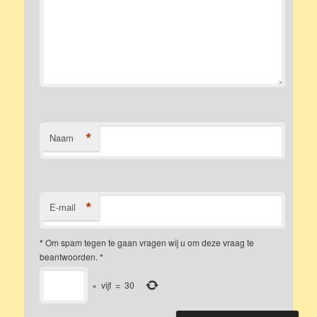
*
Naam
*
E-mail
*
Om spam tegen te gaan vragen wij u om deze vraag te
beantwoorden.
*
×
vijf
=
30