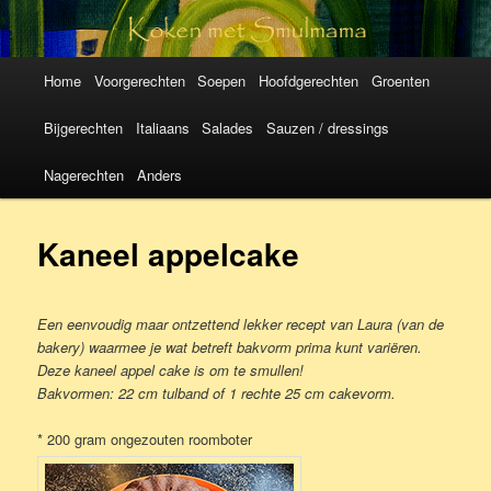
Koken met
SmulMama
Hoofdmenu
Spring
Spring
Home
Voorgerechten
Soepen
Hoofdgerechten
Groenten
naar
naar
Bijgerechten
Italiaans
Salades
Sauzen / dressings
de
de
Nagerechten
Anders
primaire
secundaire
Kaneel appelcake
inhoud
inhoud
Een eenvoudig maar ontzettend lekker recept van Laura (van de
bakery) waarmee je wat betreft bakvorm prima kunt variëren.
Deze kaneel appel cake is om te smullen!
Bakvormen: 22 cm tulband of 1 rechte 25 cm cakevorm.
* 200 gram ongezouten roomboter