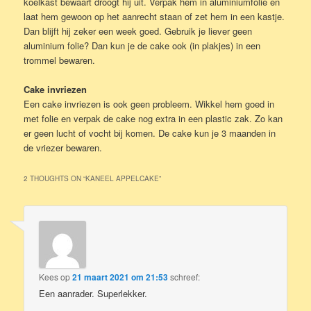
koelkast bewaart droogt hij uit. Verpak hem in aluminiumfolie en
laat hem gewoon op het aanrecht staan of zet hem in een kastje.
Dan blijft hij zeker een week goed. Gebruik je liever geen
aluminium folie? Dan kun je de cake ook (in plakjes) in een
trommel bewaren.
Cake invriezen
Een cake invriezen is ook geen probleem. Wikkel hem goed in
met folie en verpak de cake nog extra in een plastic zak. Zo kan
er geen lucht of vocht bij komen. De cake kun je 3 maanden in
de vriezer bewaren.
2 THOUGHTS ON “
KANEEL APPELCAKE
”
Kees
op
21 maart 2021 om 21:53
schreef:
Een aanrader. Superlekker.