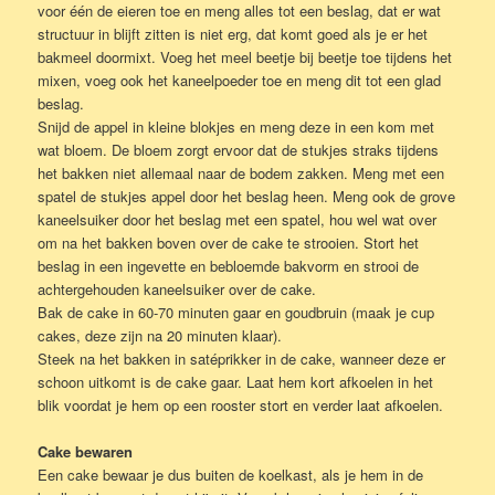
voor één de eieren toe en meng alles tot een beslag, dat er wat
structuur in blijft zitten is niet erg, dat komt goed als je er het
bakmeel doormixt. Voeg het meel beetje bij beetje toe tijdens het
mixen, voeg ook het kaneelpoeder toe en meng dit tot een glad
beslag.
Snijd de appel in kleine blokjes en meng deze in een kom met
wat bloem. De bloem zorgt ervoor dat de stukjes straks tijdens
het bakken niet allemaal naar de bodem zakken. Meng met een
spatel de stukjes appel door het beslag heen. Meng ook de grove
kaneelsuiker door het beslag met een spatel, hou wel wat over
om na het bakken boven over de cake te strooien. Stort het
beslag in een ingevette en bebloemde bakvorm en strooi de
achtergehouden kaneelsuiker over de cake.
Bak de cake in 60-70 minuten gaar en goudbruin (maak je cup
cakes, deze zijn na 20 minuten klaar).
Steek na het bakken in satéprikker in de cake, wanneer deze er
schoon uitkomt is de cake gaar. Laat hem kort afkoelen in het
blik voordat je hem op een rooster stort en verder laat afkoelen.
Cake bewaren
Een cake bewaar je dus buiten de koelkast, als je hem in de