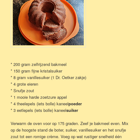
* 200 gram zelfrijzend bakmeel
* 150 gram fijne kristalsuiker
* 8 gram vanillesuiker (1 Dr. Oetker zakje)
* 4 grote eieren
* Snufje zout
* 1 mooie harde zoetzure appel
* 4 theelepels (iets bolle) kaneel
poeder
* 3 eetlepels (iets bolle) kaneel
suiker
Verwarm de oven voor op 175 graden. Zeef je bakmeel even. Mix
op de hoogste stand de boter, suiker, vanillesuiker en het snufje
zout tot een romige crème. Voeg op wat rustiger snelheid één