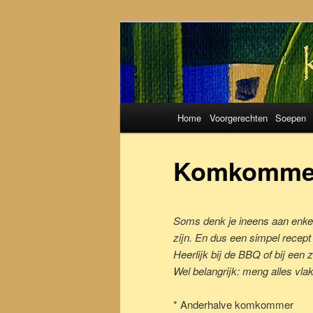
Koken met S
Hoofdmenu
Home
Voorgerechten
Soepen
Spring
Spring
naar
naar
Komkommer
de
de
Soms denk je ineens aan enkele
primaire
secundaire
zijn. En dus een simpel recep
Heerlijk bij de BBQ of bij een
inhoud
inhoud
Wel belangrijk: meng alles vla
* Anderhalve komkommer