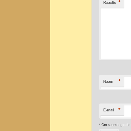
*
Reactie
*
Naam
*
E-mail
*
Om spam tegen te 