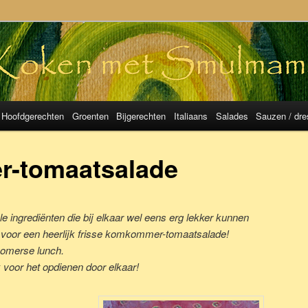
mulMama
Hoofdgerechten
Groenten
Bijgerechten
Italiaans
Salades
Sauzen / dre
-tomaatsalade
 ingrediënten die bij elkaar wel eens erg lekker kunnen
t voor een heerlijk frisse komkommer-tomaatsalade!
 zomerse lunch.
k voor het opdienen door elkaar!