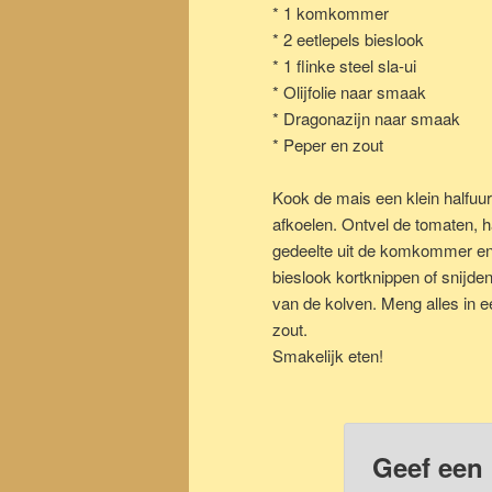
* 1 komkommer
* 2 eetlepels bieslook
* 1 flinke steel sla-ui
* Olijfolie naar smaak
* Dragonazijn naar smaak
* Peper en zout
Kook de mais een klein halfuurt
afkoelen. Ontvel de tomaten, haa
gedeelte uit de komkommer en s
bieslook kortknippen of snijd
van de kolven. Meng alles in e
zout.
Smakelijk eten!
Geef een 