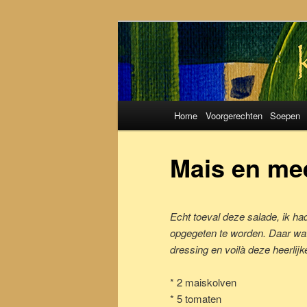
Koken met S
Hoofdmenu
Home
Voorgerechten
Soepen
Spring
Spring
naar
naar
Mais en me
de
de
Echt toeval deze salade, ik h
primaire
secundaire
opgegeten te worden. Daar wat 
dressing en voilà deze heerlijke
inhoud
inhoud
* 2 maiskolven
* 5 tomaten