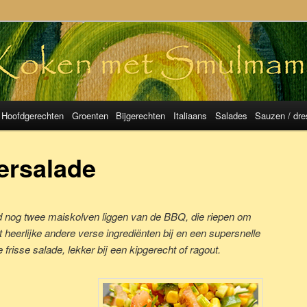
mulMama
Hoofdgerechten
Groenten
Bijgerechten
Italiaans
Salades
Sauzen / dre
ersalade
ad nog twee maiskolven liggen van de BBQ, die riepen om
heerlijke andere verse ingrediënten bij en een supersnelle
 frisse salade, lekker bij een kipgerecht of ragout.