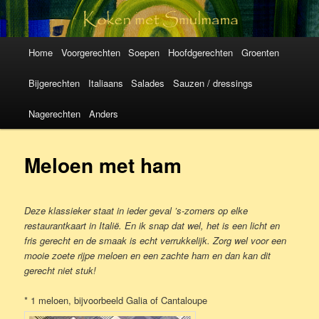
Koken met
SmulMama
Hoofdmenu
Spring
Spring
Home
Voorgerechten
Soepen
Hoofdgerechten
Groenten
naar
naar
Bijgerechten
Italiaans
Salades
Sauzen / dressings
de
de
Nagerechten
Anders
primaire
secundaire
Meloen met ham
inhoud
inhoud
Deze klassieker staat in ieder geval ’s-zomers op elke
restaurantkaart in Italië. En ik snap dat wel, het is een licht en
fris gerecht en de smaak is echt verrukkelijk. Zorg wel voor een
mooie zoete rijpe meloen en een zachte ham en dan kan dit
gerecht niet stuk!
* 1 meloen, bijvoorbeeld Galia of Cantaloupe