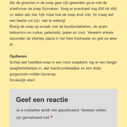
Als de groenten in de soep gaar zijn geworden ga je met de
staafmixer de soep fijnmaken. Voeg er eventueel nog 200 tot 400
cc water aan toe, kijk maar hoe de soep eruit ziet, hij maag wel
een beetje vol zijn, niet te waterig!
Breng de soep op smaak met de bouillontabletten, de aceto
balsamico en suiker, peterselie, peper en zout. Verwarm enkele
seconden de sliertjes pasta in het hete kookwater en giet ze weer
af.
Opdienen.
Schep wat heerlijke soep in een mooi soepbord, leg er een bergje
spaghettisliertjes in, wat basilicumblaadjes en een dotje
gorgonzola midden bovenop.
Smakelijk eten!
Geef een reactie
Je e-mailadres wordt niet gepubliceerd.
Vereiste velden
*
zijn gemarkeerd met