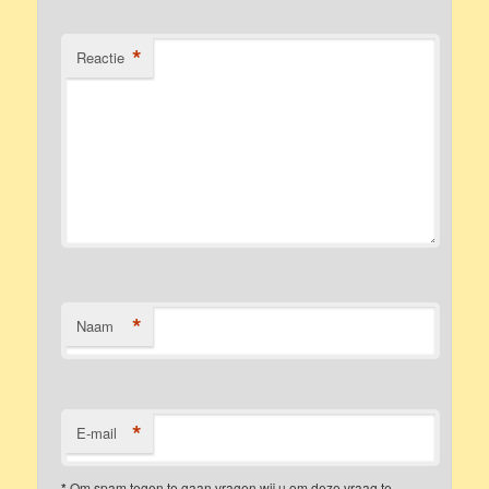
*
Reactie
*
Naam
*
E-mail
*
Om spam tegen te gaan vragen wij u om deze vraag te