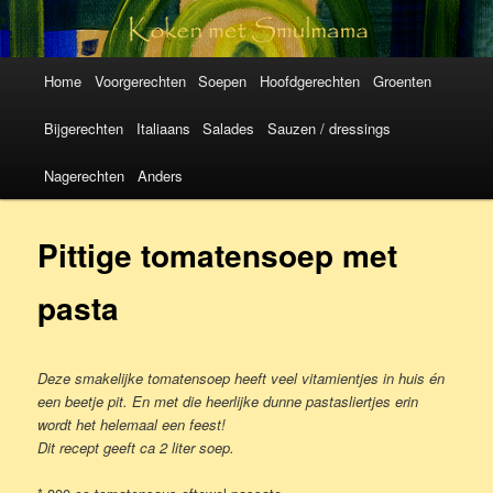
Koken met
SmulMama
Hoofdmenu
Spring
Spring
Home
Voorgerechten
Soepen
Hoofdgerechten
Groenten
naar
naar
Bijgerechten
Italiaans
Salades
Sauzen / dressings
de
de
Nagerechten
Anders
primaire
secundaire
Pittige tomatensoep met
inhoud
inhoud
pasta
Deze smakelijke tomatensoep heeft veel vitamientjes in huis én
een beetje pit. En met die heerlijke dunne pastasliertjes erin
wordt het helemaal een feest!
Dit recept geeft ca 2 liter soep.