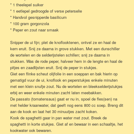
* 1 theelepel suiker
* 1 eetlepel gedroogde of verse peterselie
* Handvol gesnipperde basilicum
* 100 gram gorgonzola
* Peper en zout naar smaak
Snipper de ui fijn; plet de knoflooktenen, ontvel ze en haal de
kern eruit. Snij ze daarna in grove stukken. Met een dunschiller
de wortelen en de selderijstelen schillen; snij ze daarna in
stukken. Was de rode peper, halveer hem in de lengte en haal de
pitjes en zaadlijsten eruit. Snij de peper in stukjes.
Giet een flinke scheut olijfolie in een soeppan en bak hierin op
gematigd vuur de ui, knoflook en peperstukjes enkele minuten
met een klein snufje zout. Nu de wortelen en bleekselderijstukjes
erbij en weer enkele minuten zacht laten meebakken.
De passato (tomatensaus) gaat er nu in, spoel de fles(sen) na
met helder kraanwater, dat geeft nog eens 800 cc soep. Breng dit
aan de kook en laat het 30 minuutjes zacht koken.
Kook de spaghetti gaar in pan water met zout. Breek de
spaghetti in korte stukjes. Giet af en bewaar in een schaaltje, het
kookwater ook bewaren.