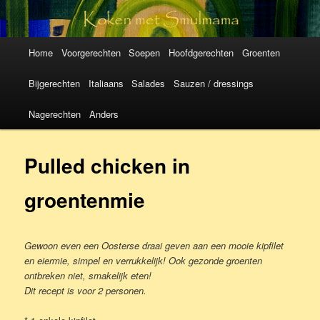
Koken met
SmulMama
Hoofdmenu
Spring
Spring
Home
Voorgerechten
Soepen
Hoofdgerechten
Groenten
naar
naar
Bijgerechten
Italiaans
Salades
Sauzen / dressings
de
de
Nagerechten
Anders
primaire
secundaire
Pulled chicken in
inhoud
inhoud
groentenmie
Gewoon even een Oosterse draai geven aan een mooie kipfilet
en eiermie, simpel en verrukkelijk! Ook gezonde groenten
ontbreken niet, smakelijk eten!
Dit recept is voor 2 personen.