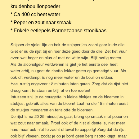
kruidenbouillonpoeder
* Ca 400 cc heet water
* Peper en zout naar smaak
* Enkele eetlepels Parmezaanse strooikaas
Snipper de sjalot fijn en bak de snippertjes zacht gaar in de olie.
Giet er nu de rijst bij en roer deze goed door de olie. Zet het vuur
even wat hoger en blus af met de witte wijn. Blijf rustig roeren.
Als de alcoholgeur verdwenen is giet je het eerste deel heet
water erbij, nu gaat de risotto lekker garen op gematigd vuur. Als
ook dit verdampt is nog meer water en de bouillon erdoor.
Heel rustig ongeveer 12 minuten laten garen. Zorg dat de rijst niet
droog komt te staan en blijf af en toe roeren!
Intussen snij je de courgette in kleine blokjes en de bloemen in
stukjes, gebruik alles van de bloem! Laat na die 15 minuten eerst
de stukjes meegaren en tenslotte de bloemen.
De rijst is na 20-25 minuutjes gaar, breng op smaak met peper en
wat zout naar smaak. Proef ook of de rijst al dente is, niet meer
hard maar ook niet te zacht oftewel te papperig! Zorg dat de rijst
ook blijf vloeien, zodat je op je bord geen berg risotto krijgt, maar