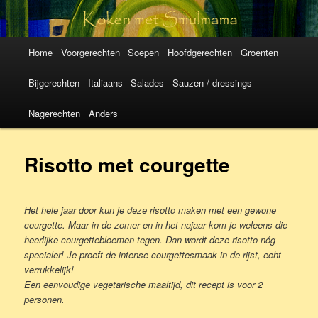
Koken met
SmulMama
Hoofdmenu
Spring
Spring
Home
Voorgerechten
Soepen
Hoofdgerechten
Groenten
naar
naar
Bijgerechten
Italiaans
Salades
Sauzen / dressings
de
de
Nagerechten
Anders
primaire
secundaire
Risotto met courgette
inhoud
inhoud
Het hele jaar door kun je deze risotto maken met een gewone
courgette. Maar in de zomer en in het najaar kom je weleens die
heerlijke courgettebloemen tegen. Dan wordt deze risotto nóg
specialer!
Je proeft de intense courgettesmaak in de rijst, echt
verrukkelijk!
Een eenvoudige vegetarische maaltijd, dit recept is voor 2
personen.