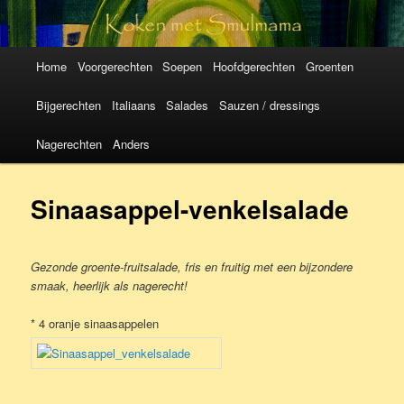
Koken met
SmulMama
Hoofdmenu
Spring
Spring
Home
Voorgerechten
Soepen
Hoofdgerechten
Groenten
naar
naar
Bijgerechten
Italiaans
Salades
Sauzen / dressings
de
de
Nagerechten
Anders
primaire
secundaire
Sinaasappel-venkelsalade
inhoud
inhoud
Gezonde groente-fruitsalade, fris en fruitig met een bijzondere
smaak, heerlijk als nagerecht!
* 4 oranje sinaasappelen