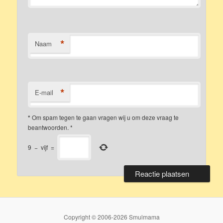
*
Naam
*
E-mail
*
Om spam tegen te gaan vragen wij u om deze vraag te
beantwoorden.
*
9
−
vijf
=
Copyright © 2006-2026 Smulmama