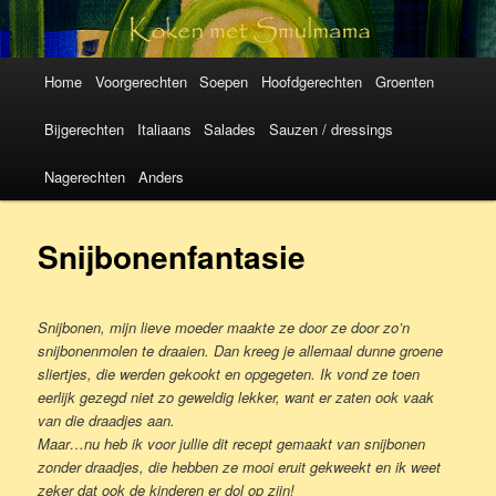
Koken met
SmulMama
Hoofdmenu
Spring
Spring
Home
Voorgerechten
Soepen
Hoofdgerechten
Groenten
naar
naar
Bijgerechten
Italiaans
Salades
Sauzen / dressings
de
de
Nagerechten
Anders
primaire
secundaire
Snijbonenfantasie
inhoud
inhoud
Snijbonen, mijn lieve moeder maakte ze door ze door zo’n
snijbonenmolen te draaien. Dan kreeg je allemaal dunne groene
sliertjes, die werden gekookt en opgegeten. Ik vond ze toen
eerlijk gezegd niet zo geweldig lekker, want er zaten ook vaak
van die draadjes aan.
Maar…nu heb ik voor jullie dit recept gemaakt van snijbonen
zonder draadjes, die hebben ze mooi eruit gekweekt en ik weet
zeker dat ook de kinderen er dol op zijn!