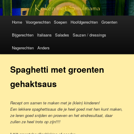
Koken met
SmulMama
Hoofdmenu
Spring
Spring
Home
Voorgerechten
Soepen
Hoofdgerechten
Groenten
naar
naar
Bijgerechten
Italiaans
Salades
Sauzen / dressings
de
de
Nagerechten
Anders
primaire
secundaire
Spaghetti met groenten
inhoud
inhoud
gehaktsaus
Recept om samen te maken met je (klein) kinderen!
Een lekkere spaghettisaus die je heel goed met hen kunt maken,
ze leren goed snijden en proeven en het eindresultaat, daar
zullen ze heel trots op zijn!!!!