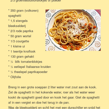
* 2/3 groentebouillonblokjes of poeder
* 350 gram (volkoren)
spaghetti
* 1,5 stengels
bleekselderij
* 2/3 rode paprika
* 50 gram wortel
* 1/3 courgette
* 1 kleine ui
* 1 teentje knoflook
* 130 gram gehakt
* ½ blik tomatenblokjes
* ½ eetlepel Italiaanse kruiden
* ½ theelepel paprikapoeder
* Olijfolie
Breng in een grote soeppan 2 liter water met zout aan de kook.
Zet de spaghetti in het kokende water, roer als het water weer
kookt de spaghetti goed door en kook het gaar. Giet de spaghetti
af in een vergiet en doe het terug in de pan.
Was de bleekselderij en schil het met een dunschiller en snijd het