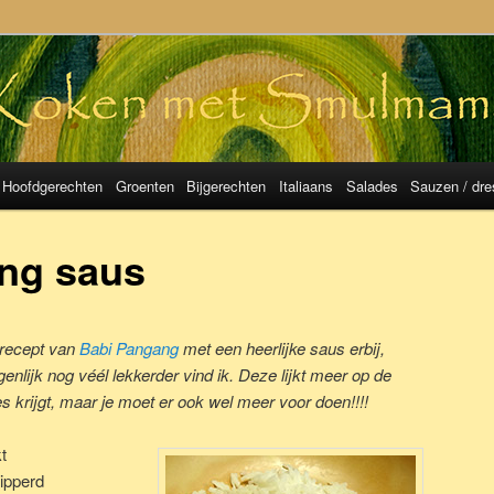
mulMama
Hoofdgerechten
Groenten
Bijgerechten
Italiaans
Salades
Sauzen / dre
ng saus
t recept van
Babi Pangang
met een heerlijke saus erbij,
enlijk nog véél lekkerder vind ik. Deze lijkt meer op de
es krijgt, maar je moet er ook wel meer voor doen!!!!
t
nipperd