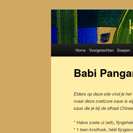
Koken met S
Hoofdmenu
Home
Voorgerechten
Soepen
Spring
Spring
naar
naar
Babi Panga
de
de
Elders op deze site vind je he
primaire
secundaire
maar deze zoetzure saus is eig
saus die je bij de afhaal Chine
inhoud
inhoud
* Halve zoete ui (wit), fijngehak
* 1 teen knoflook, héél fijnges