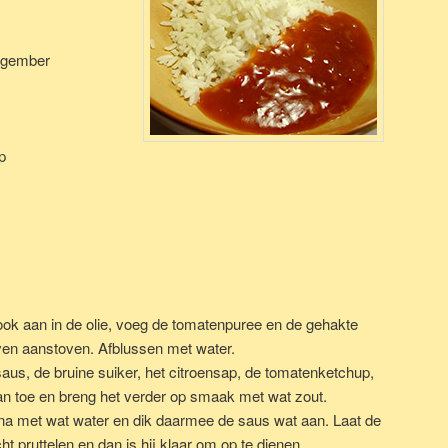
e gember
p
ok aan in de olie, voeg de tomatenpuree en de gehakte
 even aanstoven. Afblussen met water.
aus, de bruine suiker, het citroensap, de tomatenketchup,
aan toe en breng het verder op smaak met wat zout.
a met wat water en dik daarmee de saus wat aan. Laat de
t pruttelen en dan is hij klaar om op te dienen.