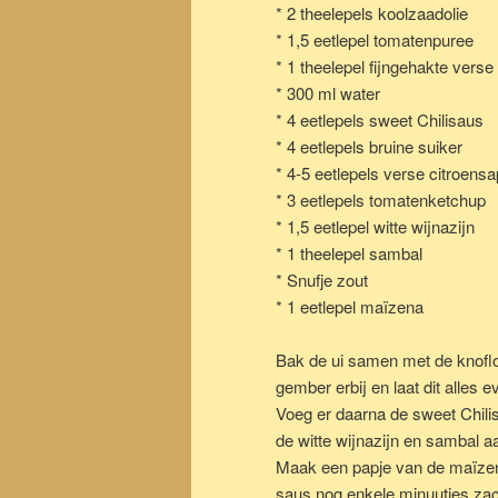
* 2 theelepels koolzaadolie
* 1,5 eetlepel tomatenpuree
* 1 theelepel fijngehakte vers
* 300 ml water
* 4 eetlepels sweet Chilisaus
* 4 eetlepels bruine suiker
* 4-5 eetlepels verse citroensa
* 3 eetlepels tomatenketchup
* 1,5 eetlepel witte wijnazijn
* 1 theelepel sambal
* Snufje zout
* 1 eetlepel maïzena
Bak de ui samen met de knoflo
gember erbij en laat dit alles
Voeg er daarna de sweet Chilis
de witte wijnazijn en sambal 
Maak een papje van de maïzen
saus nog enkele minuutjes zach