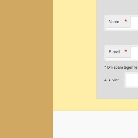
*
Naam
*
E-mail
*
Om spam tegen te 
4
+
vier
=